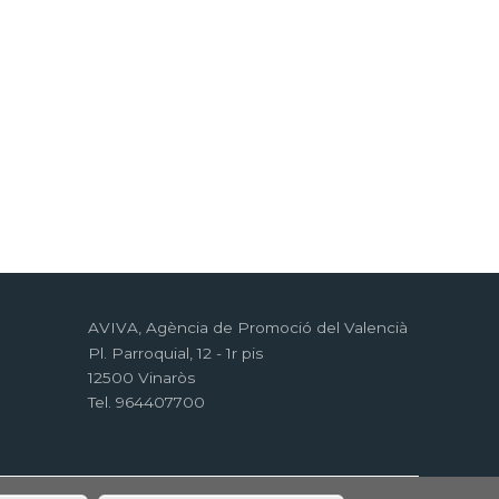
AVIVA, Agència de Promoció del Valencià
Pl. Parroquial, 12 - 1r pis
12500 Vinaròs
Tel. 964407700