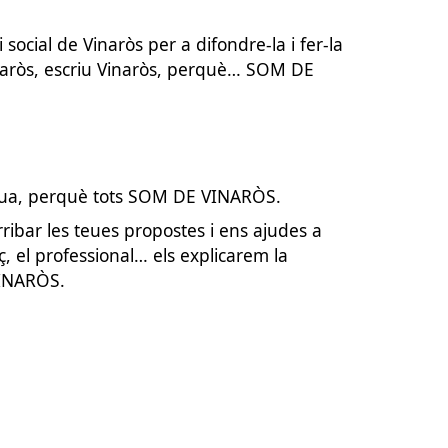
social de Vinaròs per a difondre-la i fer-la
inaròs, escriu Vinaròs, perquè… SOM DE
engua, perquè tots SOM DE VINARÒS.
ibar les teues propostes i ens ajudes a
 el professional… els explicarem la
VINARÒS.