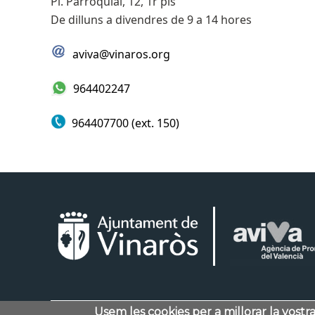
Pl. Parroquial, 12, 1r pis
De dilluns a divendres de 9 a 14 hores
aviva@vinaros.org
964402247
964407700 (ext. 150)
Usem les cookies per a millorar la vostr