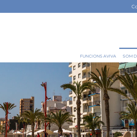
Vés
Co
Me
al
contingut
ba
sup
SOM D
FUNCIONS AVIVA