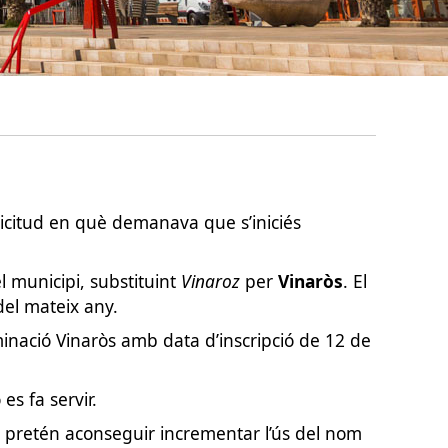
·licitud en què demanava que s’iniciés
l municipi, substituint
Vinaroz
per
Vinaròs
. El
del mateix any.
minació Vinaròs amb data d’inscripció de 12 de
es fa servir.
retén aconseguir incrementar l’ús del nom