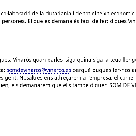
laboració de la ciutadania i de tot el teixit econòmic i 
e persones. El que es demana és fàcil de fer: digues V
igues, Vinaròs quan parles, siga quina siga la teua ll
ca:
somdevinaros@vinaros.es
perquè pugues fer-nos arr
 gent. Nosaltres ens adreçarem a l’empresa, el comerç,
quen, els demanarem que ells també diguen SOM DE 