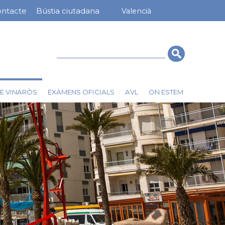
ntacte
Bústia ciutadana
Valencià
nú
rra
erior
Cerca
E VINARÒS
EXÀMENS OFICIALS
AVL
ON ESTEM