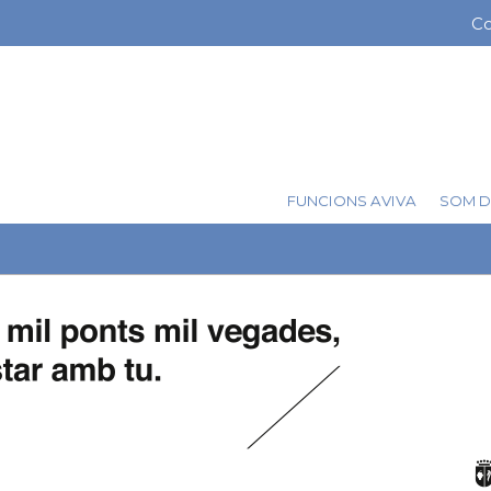
Vés
Co
Me
al
contingut
ba
sup
FUNCIONS AVIVA
SOM D