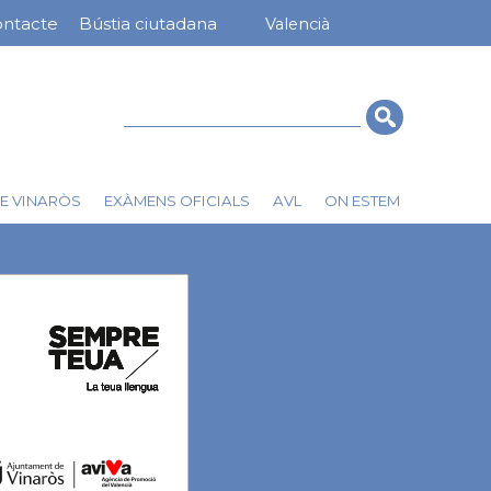
ntacte
Bústia ciutadana
Valencià
nú
rra
erior
Cerca
E VINARÒS
EXÀMENS OFICIALS
AVL
ON ESTEM