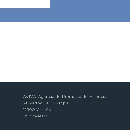
AVIVA, Agència de Promoció del Valencià
Pl. Parroquial, 12 - 1r pis
12500 Vinaròs
Tel. 964407700