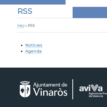
RSS
Inici
RSS
Fil
d'Ariadna
Notícies
Agenda