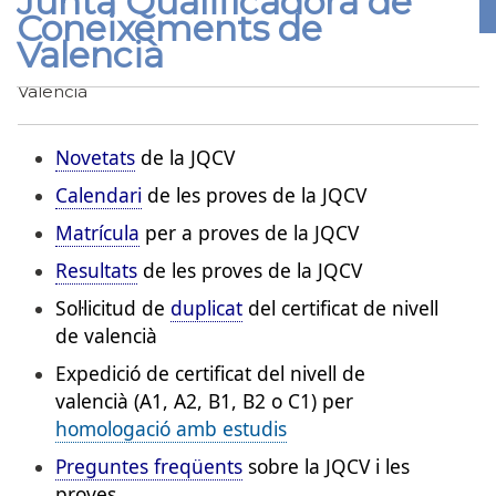
Junta Qualificadora de
Coneixements de
Valencià
Inici
Junta Qualificadora de Coneixements de
Fil
Valencià
d'Ariadna
Novetats
de la JQCV
Calendari
de les proves de la JQCV
Matrícula
per a proves de la JQCV
Resultats
de les proves de la JQCV
Sol·licitud de
duplicat
del certificat de nivell
de valencià
Expedició de certificat del nivell de
valencià (A1, A2, B1, B2 o C1) per
homologació amb estudis
Preguntes freqüents
sobre la JQCV i les
proves