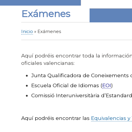
Exámenes
Inicio
Exámenes
Sobrescribir
enlaces
de
Aquí podréis encontrar toda la información
ayuda
oficiales valencianas:
a
la
Junta Qualificadora de Coneixements d
navegación
Escuela Oficial d
e
Idiom
a
s (
EOI
)
Comissió Interuniversitària d’Estandar
Aquí podréis encontrar las
Equivalencias y