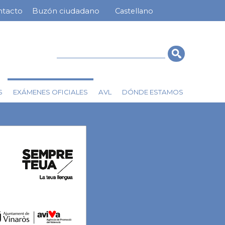
ntacto
Buzón ciudadano
Castellano
nú
ra
erior
Cerca
EXÁMENES OFICIALES
S
AVL
DÓNDE ESTAMOS