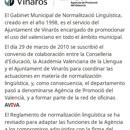
El Gabinet Municipal de Normalització Lingüística,
creado en el año 1998, es el servicio del
Ajuntament de Vinaròs encargado de promocionar
el uso del valenciano en todo el ámbito municipal.
El día 29 de marzo de 2010 se suscribió el
convenio de colaboración entre la Conselleri
a
d'Educació, la Acadèmia Valenciana de la
Ll
engua
y el
Ajuntament
de Vinaròs para coordinar las
actuaciones en materia de normalización
lingüística, y, como consecuencia, el departamento
pasó a denominarse
Agència de Promoció del
Valencià
, y
a
forma
r
parte de la red de oficinas
AVI
V
A
.
El Reglamento de normalización lingüística se ha
revisado para adaptar las funciones de la Agè
ncia
a los compromisos adquirido
s con la firma del